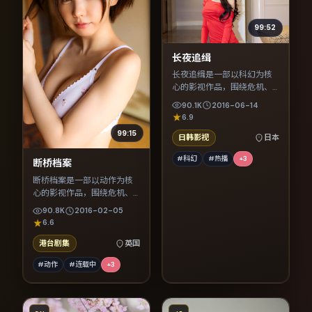
99:52
长夜追缉
长夜追缉是一部以科幻为核
心的影视作品，围绕危机、
反转与人物成长展开，整体
90.1K
2016-06-14
节奏紧凑，值得推荐观看。
6.9
99:15
日韩影视
日本
#科幻
#热播
+
3
断桥档案
断桥档案是一部以动作为核
心的影视作品，围绕危机、
反转与人物成长展开，整体
90.8K
2016-02-05
节奏紧凑，值得推荐观看。
6.6
港台剧集
英国
#动作
#连载中
+
3