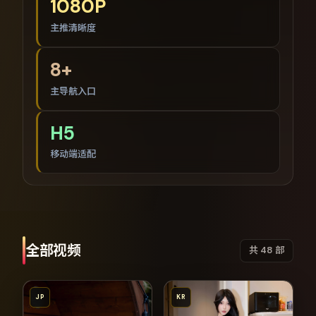
1080P
主推清晰度
8+
主导航入口
H5
移动端适配
全部视频
共
48
部
JP
KR