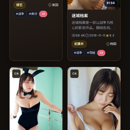
91:56
综艺
美国
#战争
#高分
+
3
迷城档案
迷城档案是一部以战争为核
心的影视作品，围绕危机、
反转与人物成长展开，整体
68.4K
2018-11-11
8.3
节奏紧凑，值得推荐观看。
纪录片
韩国
#战争
#完结
+
3
CN
CN