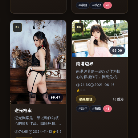
#悬疑
#高分
+
3
KR
HK
99:09
南港边界
南港边界是一部以动作为核
心的影视作品，围绕危机、
反转与人物成长展开，整体
74.3K
2021-06-16
节奏紧凑，值得推荐观看。
6.8
99:47
悬疑推理
香港
#动作
#独播
+
3
逆光档案
逆光档案是一部以动作为核
心的影视作品，围绕危机、
反转与人物成长展开，整体
74.6K
2024-11-13
6.7
节奏紧凑，值得推荐观看。