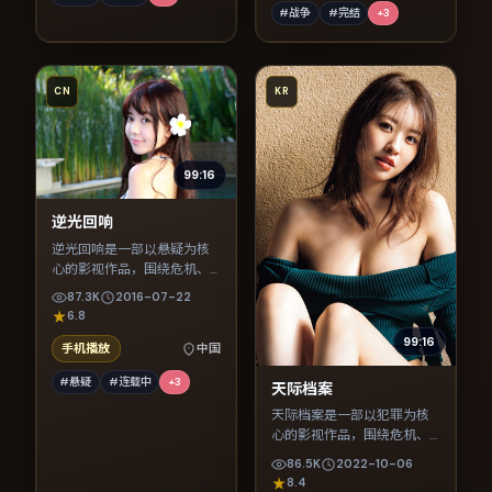
#战争
#完结
+
3
CN
KR
99:16
逆光回响
逆光回响是一部以悬疑为核
心的影视作品，围绕危机、
反转与人物成长展开，整体
87.3K
2016-07-22
节奏紧凑，值得推荐观看。
6.8
99:16
手机播放
中国
#悬疑
#连载中
+
3
天际档案
天际档案是一部以犯罪为核
心的影视作品，围绕危机、
反转与人物成长展开，整体
86.5K
2022-10-06
节奏紧凑，值得推荐观看。
8.4