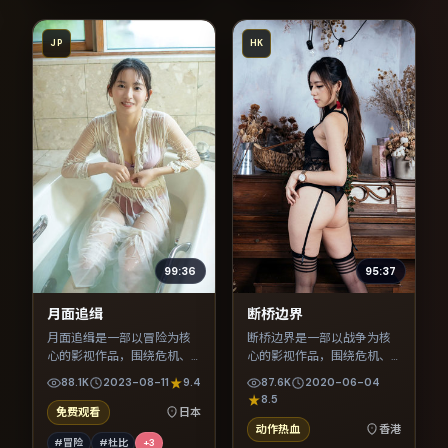
JP
HK
99:36
95:37
月面追缉
断桥边界
月面追缉是一部以冒险为核
断桥边界是一部以战争为核
心的影视作品，围绕危机、
心的影视作品，围绕危机、
反转与人物成长展开，整体
反转与人物成长展开，整体
88.1K
2023-08-11
9.4
87.6K
2020-06-04
节奏紧凑，值得推荐观看。
节奏紧凑，值得推荐观看。
8.5
免费观看
日本
动作热血
香港
#冒险
#杜比
+
3