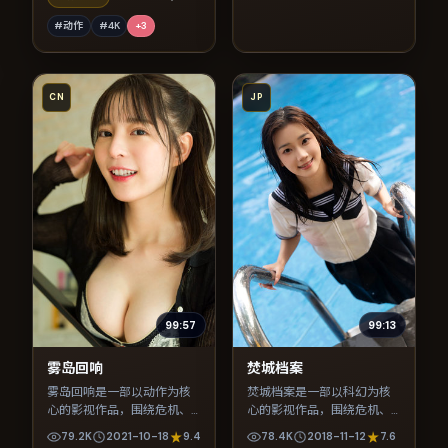
#动作
#4K
+
3
CN
JP
99:57
99:13
雾岛回响
焚城档案
雾岛回响是一部以动作为核
焚城档案是一部以科幻为核
心的影视作品，围绕危机、
心的影视作品，围绕危机、
反转与人物成长展开，整体
反转与人物成长展开，整体
79.2K
2021-10-18
9.4
78.4K
2018-11-12
7.6
节奏紧凑，值得推荐观看。
节奏紧凑，值得推荐观看。