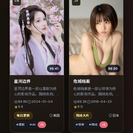
CN
JP
95:41
99:30
星河边界
危城档案
星河边界是一部以喜剧为核
危城档案是一部以惊悚为核
心的影视作品，围绕危机、
心的影视作品，围绕危机、
反转与人物成长展开，整体
反转与人物成长展开，整体
89.8K
2024-01-04
89.2K
2018-04-23
节奏紧凑，值得推荐观看。
节奏紧凑，值得推荐观看。
6.6
8.0
每日更新
美国
院线大片
日本
#喜剧
#4K
+
3
#惊悚
#院线
+
3