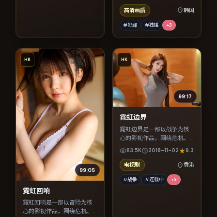
高清画质
韩国
#犯罪
#独播
+
3
HK
HK
99:17
霓虹边界
霓虹边界是一部以战争为核
心的影视作品，围绕危机、
反转与人物成长展开，整体
83.5K
2018-11-02
9.3
节奏紧凑，值得推荐观看。
电视剧
香港
99:05
#战争
#连载中
+
3
霓虹回响
霓虹回响是一部以冒险为核
心的影视作品，围绕危机、