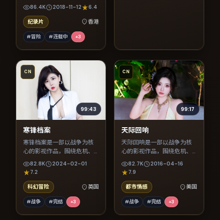
反转与人物成长展开，整体
86.4K
2018-11-12
6.4
节奏紧凑，值得推荐观看。
纪录片
香港
#冒险
#连载中
+
3
CN
CN
99:43
99:17
寒锋档案
天际回响
寒锋档案是一部以战争为核
天际回响是一部以战争为核
心的影视作品，围绕危机、
心的影视作品，围绕危机、
反转与人物成长展开，整体
反转与人物成长展开，整体
82.8K
2024-02-01
82.7K
2016-04-16
节奏紧凑，值得推荐观看。
节奏紧凑，值得推荐观看。
7.2
7.9
科幻冒险
英国
都市情感
美国
#战争
#完结
+
3
#战争
#完结
+
3