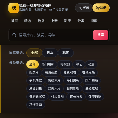
免费手机视频点播网
映
登录
注册
高清点播 · 多端同步 · 热门片单更新
首页
精选
热播
上新
影库
分类
搜索
搜索
全部
日本
韩国
国家筛选：
分类筛选：
全部
热门电影
电视剧
综艺
动漫
纪录片
高清画质
免费观看
在线点播
手机播放
院线大片
每日更新
国产精品
港台剧集
欧美大片
日韩影视
悬疑推理
喜剧合家欢
科幻冒险
古装传奇
都市情感
动作热血